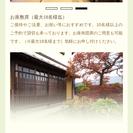
カウンター席(6席)
テーブル個室席(8席)
お座敷席（最大18名様迄）
店主と会話を楽しみたい方やお1人でお越しの方、普段使
普段の会食から結納やご親族の顔合わせなど、気兼ねなくお
ご接待やご法要、お祝い等におすすめです。10名様以上の
い、お昼御飯におすすめのお席です。
楽しみいただけます。テーブルなのでご年配の方にも安心で
ご予約で貸切も承っております。お座布団席のご用意も可能
す。
です。（※最大18名様まで）気軽にお申し付けください。