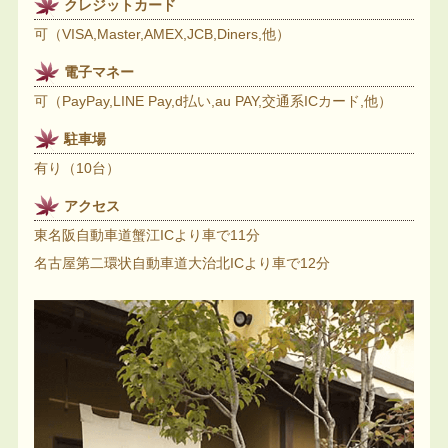
クレジットカード
可（VISA,Master,AMEX,JCB,Diners,他）
電子マネー
可（PayPay,LINE Pay,d払い,au PAY,交通系ICカード,他）
駐車場
有り（10台）
アクセス
東名阪自動車道蟹江ICより車で11分
名古屋第二環状自動車道大治北ICより車で12分