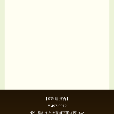
【京料理 河合】
〒497-0012
愛知県あま市七宝町下田江西94-2